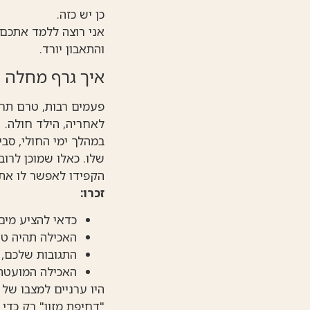
כן יש כזה.
אני רוצה ללמד אתכם 
והתאבון יורד.
איך גרף מחלה 
פעמים רבות, טרם תרא
לאחריה, הילד חולה.
במהלך ימי החולי, סב
שלו. כאלו שמוכן לרוב
הקפידו לאפשר לו את ז
זכרו:
כדאי להציע מים
האכילה תהיה טו
התגובות שלכם, 
האכילה המועטה א
היו ערניים למצבו של
"דחיפת מזון" רק כדי