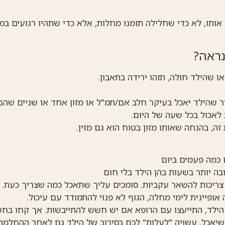
אותו, לא כדי שחלילה תזמנו מחלות, אלא כדי שתהיו רגועים במ
נראה?
ו שהילד חולה, תזהו ירידה בתאבון.
יר שהילד יאכל בעיקר חלב אם/תמ"ל או מזון אחד או שניים שה
 לאכול בכל שעה של היום.
ה, בהנחה שאותו מזון בטוח הוא גם מזין.
 כמה פעמים ביום
בה יותר בשעות בהן הילד בלי חום
צריכות להשאר עקביות. סומכים עליך שתאכל כמה שצריך כעת.
ופיינית לימי מחלה, הגוף לא פנוי להתמודד עם עיכול.
 הילד, התייעצו עם הרופא אם יש חשש להתייבשות. אך קחו בח
 שיאכל, עשויה "לעלות" לכם בסירוב של הילד גם לאחר ההחלמה