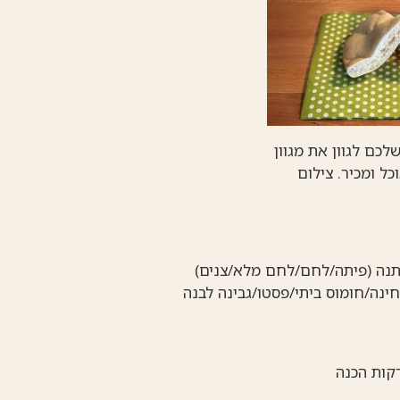
כם לגוון את מגוון
ל ומכיר. צילום
נה (פיתה/לחם/לחם מלא/צנים)
ינה/חומוס ביתי/פסטו/גבינה לבנה