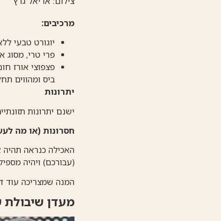
צילום: אריאל גרץ
מרכיבים:
יוגורט טבעי ללא תוספת סוכר, 3-5% ש
פרי טרי, מסוג אח
פצפוצי אורז חו
ביס ומהווים תחל
יתרונות
ישנם יתרונות תזונתיי
חסרונות (או מה לעש
(עבורכם) ויהיה מספיק
המנה שמצריכה עוד דק
מעדן שיבולת ש