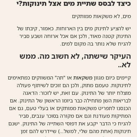
כיצד לבסס שתיית מים אצל תינוקות?י
מים, לא משקאות ממותקים
יש להציע לתינוק מים בין הארוחות. כאמור, קיבתו של
התינוק קטנה מאוד, ולכן אם אכל ארוחה ושבע סביר
להניח שלא נותר בה מקום למים.
העיקר שישתה, לא חשוב מה. ממש
לא..
קיימים כיום מגוון
משקאות
או "תה" המשווקים כמתאימים
לתינוקות. טעמם מתוק, ולכן הם זוכים לשיתוף פעולה
מוצלח יותר של התינוק. עם זאת, יש לזכור: הדאגה
לבריאות השן מתחילה כבר ביומו הראשון של התינוק. אם
הכנסנו לתפריט משקאות ממותקים או בעלי טעם, גם אם
המתיקות מעודנת וגם אם מקורה בסוכר ענבים, סביר
להניח כי הדבר יקבע את דפוסי השתייה של התינוק. ישנם
תינוקות (אחת מהם שלי, למשל…) שיידרש להם זמן