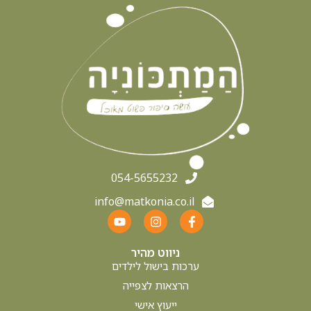
אוכל אצבע BABY LED
כמה חלבון ? כמה פחמימה ? איך מרכיבים מנה לתינוק?
עקרונות בהרכבת ארוחה מזינה גיוון התפריט- יש להקפיד על
גיוון מרכיבי היממה בהתאם למזונות אליהם
קרא עוד »
מרץ 19, 2026