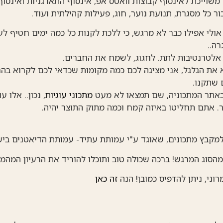
לדים, אני משוייכת לאינסוף קבוצות וואטס אפ, אינסוף התארגניות ואינ
ר כל מסגרת, תנועת נוער, חוג, פעילות קהילתית ועוד.
אולי אפילו כבר לא מרגש, כי ללכת לקנות כל כמה ימים חטיף ל
ה..
אלטרנטיבות לתת. לחגוג, לשמח את החברים.
את הגלגל, אני מציגה לכם כמה מקומות שכדאי לכם לקרוא בה
 שתקנו.
באתר המתכוניה, שם תמצאו לא מעט
מתכוני עוגיות
, נכון.. אלו 
. אתם תחליטו באיזה קמח וכמה מתוק התוצר יהיה.
למקבץ מתכונים, שאוגד ע"י עמותת עתיד- עמותת הדיאטנים בי
מהסוג המרגש! ברכה שכולה טוב ותוכלו להוריד את הרעיון המהמ
וני, ניתן להדפיס כמובן! הנה
זה כאן