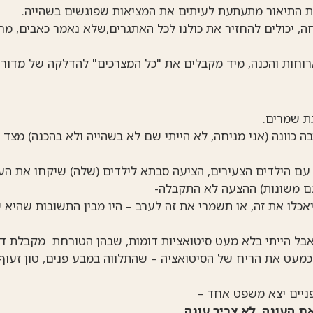
 התיאור מתעתעת לעיתים את המציאות שפוגשים בשהייה.
שפחה, יכולים להחזיר את כולנו לכל האתגרים,שלא נאמר כאבים, מ
וחות והכנה, מיד מקבלים את "כל המצרכים" להדלקה של מדורו
גת שמרים.
 כוונה (אני מניחה, לא הייתי שם לא בשהייה ולא בהכנה) מצד 
עם הילדים הצעירים, הציעה סבתא לילדים (שלה) שיקחו את העו
 גם משונות) ההצעה לא התקבלה-
יאכלו את זה, או תשמרי את זה לערב – היו מבין התשובות שהיא 
אבל הייתי בלא מעט סיטואציות דומות, שבהן הטורחת מקבלת דח
ן כמעט את הריח של הסיטואציה – שהתלווה במבע פנים, טון זעוף
פניים יצא משפט אחד –
את העוגה. לא צריך עוגה.