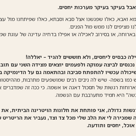
 אבל בעיקר בעיקר מערכות יחסים.
א ואבא, כאלו שפגשנו אצל סבא וסבתא, כאלו שפיתחנו מול עצמנ
ו מציפים לנו ממש מול הפנים.
 בארוחה, או בסירוב לאכילה או אפילו בדחיה עדינה של עוגת ש
ה כבסיס ליחסים, ולא חוששים להגיד – יאללה!
כנסים לביצה עמוקה ולפעמים יוצאים מצידה השני עם תוב
יכולה עכשיו להתפתח סביבה ובהתאמה גם על הדינמיקה ב
כמו בשפה- שיש לה ניבים רבים שמושפעים מתרבות, מההיסטורי
ארוחות רגשות של תסכול דאגה או אשמה. כי ככה זה שמדברים 
שה" היא תמיד מתערבבת עם הנשמה.
שות גדולה, אני פותחת את חלונות הויטרינה הביתית, את 
ה שמכירה לי את הלב שלי מכל צד וצד, נעביר את הריטריט ש
אוכל, יחסים ותודעה.