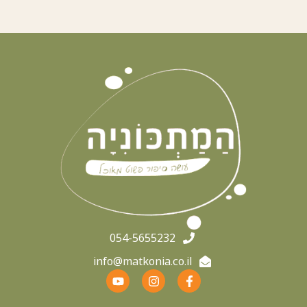
מרץ 19, 2026
אוכל אצבע BABY LED
כמה חלבון ? כמה פחמימה ? איך מרכיבים מנה לתינוק?
עקרונות בהרכבת ארוחה מזינה גיוון התפריט- יש להקפיד על
גיוון מרכיבי היממה בהתאם למזונות אליהם