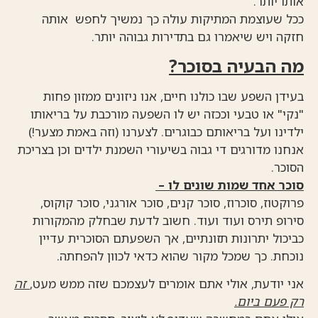
אותו יותר.
ככל שעוצמת המתיקות עולה כך נמשיך לחפש אותה
חזקה ויש שיאמרו גם בתדירות גבוהה יותר.
מה הבעיה בסוכר?
בעידן השפע שבו כולנו חיים, אנו ניזונים ממזון פחות
"נקי" או טבעי וככזה יש לו השפעה מורכבת על בריאותו
ילדינו ועל בריאותם כבוגרים. לצערנו (וזה באמת מצער!)
אנחנו מדורגים די גבוה בשיעורי השמנת ילדים וכן בצריכת
הסוכר.
סוכר אחד שמות שונים לו –
פרוקטוז, סוכרוז, סוכר קנים, סוכר אורגני, סוכר קוקוס,
סירופ תירס ועוד ועוד. חשוב לדעת שבחלק מהמקורות
כביכול יתרונות תזונתיים, אך השפעתם הסוכרית עדיין
נוכחת. כך שמכל מקור שהוא כדאי לכוון להפחתה.
אני יודעת, אולי אתם אומרים לעצמכם שזה ממש מעט,
זה
רק פעם ביום.