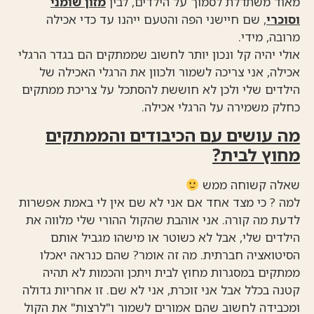
מאוד משתדלת לסמוך על הילדים, לבין
מזון שומני
וסוכרי
, שם חיישני הפה והטעם ייהנו עד כדי אכילה
מרובה, מידי.
אולי יהיה קל ונכון יותר לחשוב שממתקים הם בגדר הרגלי
אכילה, אני צריכה לשמור ולכוון את הרגלי האכילה של
הילדים שלי ולכן לא חוששת להסתכל על צריכת ממתקים
כחלק משמירה על הרגלי אכילה.
מה עושים עם הכיבודים והממתקים
מחוץ לבית?
שאלה קשוחה ממש
למה ? כי מצד אחד אם אני לא שם אין לי באמת אפשרות
לדעת מה קורה. אני אוהבת שהקול ההורי שלי מלווה את
הילדים שלי, אבל לא כשוטר או מישהו מגביל אותם
הסיטואציה חברתית. מה זה אומר? שהם כנראה יאכלו
ממתקים במסגרות מחוץ לבית ויתכן והכמות לא תהיה
קטנה בכלל אבל אני זוכרת, אני לא שם. זו אחריות גדולה
ומכבידה לחשוב שהם אמורים לשמור ו"לרצות" את הקול