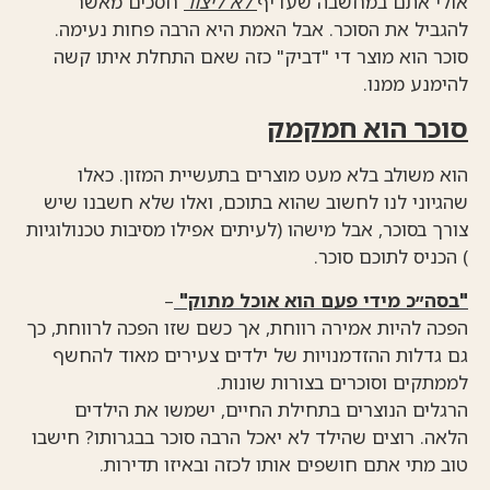
אולי אתם במחשבה שעדיף
לא ליצור
חסכים מאשר
להגביל את הסוכר. אבל האמת היא הרבה פחות נעימה.
סוכר הוא מוצר די "דביק" כזה שאם התחלת איתו קשה
להימנע ממנו.
סוכר הוא חמקמק
הוא משולב בלא מעט מוצרים בתעשיית המזון. כאלו
שהגיוני לנו לחשוב שהוא בתוכם, ואלו שלא חשבנו שיש
צורך בסוכר, אבל מישהו (לעיתים אפילו מסיבות טכנולוגיות
) הכניס לתוכם סוכר.
"בסה״כ מידי פעם הוא אוכל מתוק"
–
הפכה להיות אמירה רווחת, אך כשם שזו הפכה לרווחת, כך
גם גדלות ההזדמנויות של ילדים צעירים מאוד להחשף
לממתקים וסוכרים בצורות שונות.
הרגלים הנוצרים בתחילת החיים, ישמשו את הילדים
הלאה. רוצים שהילד לא יאכל הרבה סוכר בבגרותו? חישבו
טוב מתי אתם חושפים אותו לכזה ובאיזו תדירות.